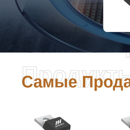
Самые П
Продукт
Самые Прод