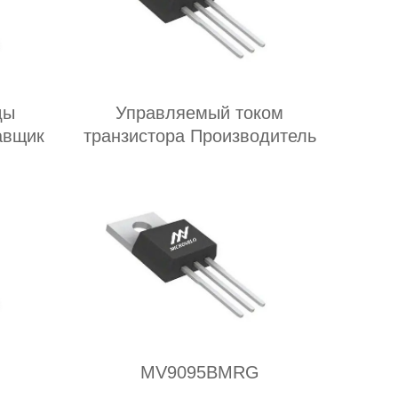
ды
Управляемый током
авщик
транзистора Производитель
MV9095BMRG