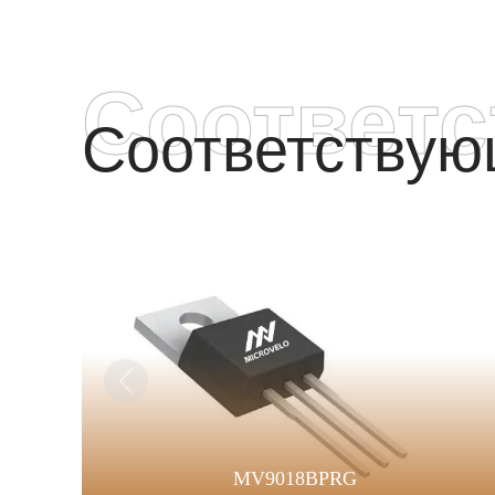
Соответ
Соответству
MV9018BPRG