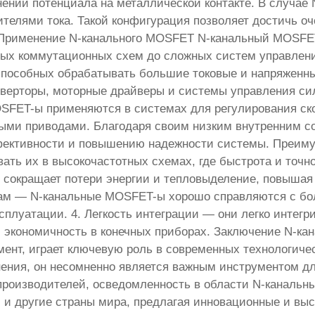
нении потенциала на металлической контакте. В случае
ителями тока. Такой конфигурация позволяет достичь о
 Применение N-канального MOSFET N-канальный MOSFE
тых коммутационных схем до сложных систем управления.
пособных обрабатывать большие токовые и напряженны
нверторы, моторные драйверы и системы управления с
SFET-ы применяются в системах для регулирования ско
ными приводами. Благодаря своим низким внутренним 
ективности и повышению надежности системы. Преиму
ать их в высокочастотных схемах, где быстрота и точн
— сокращает потери энергии и тепловыделение, повыша
зкам — N-канальные MOSFET-ы хорошо справляются с б
плуатации. 4. Легкость интеграции — они легко интег
 экономичность в конечных приборах. Заключение N-ка
ент, играет ключевую роль в современных технологиче
ения, он несомненно является важным инструментом дл
 производителей, осведомленность в области N-каналь
 и другие страны мира, предлагая инновационные и вы