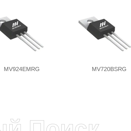
MV924EMRG
MV720BSRG
ый Поиск