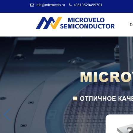
info@microvelo.ru
+8613528499701
Г