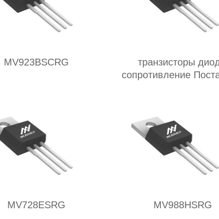
MV923BSCRG
транзисторы дио
сопротивление Пост
MV728ESRG
MV988HSRG