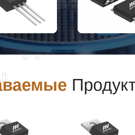
родаваемы
ы
аваемые
Продук