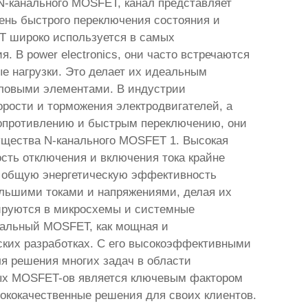
 N-канального MOSFET, канал представляет
чень быстрого переключения состояния и
T широко используется в самых
 В power electronics, они часто встречаются
е нагрузки. Это делает их идеальным
иловыми элементами. В индустрии
рости и торможения электродвигателей, а
сопротивлению и быстрым переключению, они
щества N-канального MOSFET 1. Высокая
ость отключения и включения тока крайне
я общую энергетическую эффективность
ольшими токами и напряжениями, делая их
рируются в микросхемы и системные
нальный MOSFET, как мощная и
ских разработках. С его высокоэффективными
я решения многих задач в области
ных MOSFET-ов является ключевым фактором
сококачественные решения для своих клиентов.