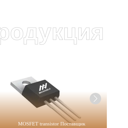
родукция
MOSFET transistor Поставщик