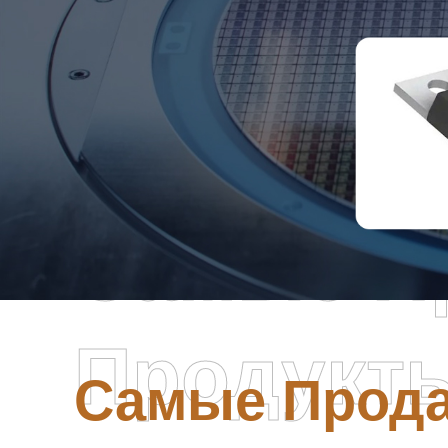
Самые П
Продукт
Самые Прод