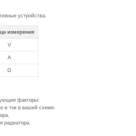
тивные устройства.
ца измерения
V
A
Ω
дующие факторы:
 и ток в вашей схеме.
ора.
я радиатора.