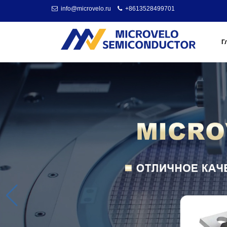
info@microvelo.ru
+8613528499701
Г