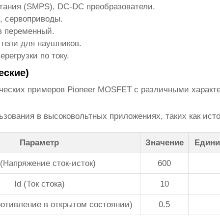
ания (SMPS), DC-DC преобразователи.
, сервоприводы.
в переменный.
тели для наушников.
регрузки по току.
еские)
ических примеров
Pioneer MOSFET
с различными характ
зования в высоковольтных приложениях, таких как исто
Параметр
Значение
Едини
(Напряжение сток-исток)
600
Id (Ток стока)
10
ротивление в открытом состоянии)
0.5