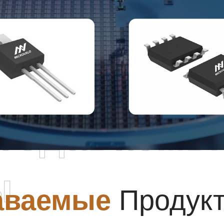
родаваемы
ы
аваемые
Продук