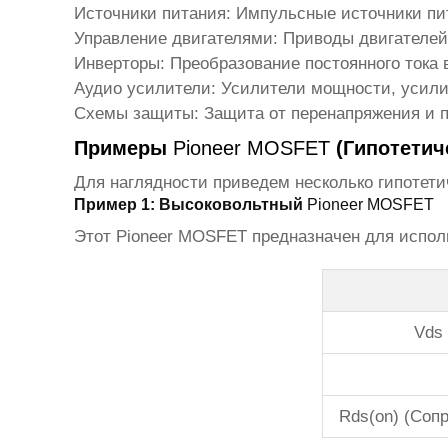
Источники питания:
Импульсные источники пит
Управление двигателями:
Приводы двигателей
Инверторы:
Преобразование постоянного тока 
Аудио усилители:
Усилители мощности, усили
Схемы защиты:
Защита от перенапряжения и пе
Примеры
Pioneer MOSFET
(Гипотетич
Для наглядности приведем несколько гипотет
Пример 1: Высоковольтный
Pioneer MOSFET
Этот
Pioneer MOSFET
предназначен для исполь
Vds 
Rds(on) (Соп