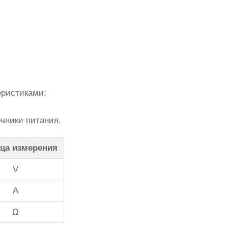
еристиками:
чники питания.
ца измерения
V
A
Ω