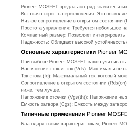
Pioneer MOSFET
предлагают ряд значительных
Высокая скорость переключения:
Это позволяе
Низкое сопротивление в открытом состоянии (R
Простота управления:
Требуется небольшое на
Компактный размер:
Позволяет интегрировать 
Надежность:
Обладают высокой устойчивостью 
Основные характеристики
Pioneer M
При выборе
Pioneer MOSFET
важно учитывать
Напряжение сток-исток (Vds):
Максимальное на
Ток стока (Id):
Максимальный ток, который може
Сопротивление в открытом состоянии (Rds(on)
ниже, тем лучше.
Напряжение отсечки (Vgs(th)):
Напряжение на за
Емкость затвора (Cgs):
Емкость между затворо
Типичные применения
Pioneer MOSF
Благодаря своим характеристикам,
Pioneer M